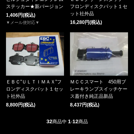
ステッカー★新バージョン
フロンディスクパット１セ
ット社外品
1,406円(税込)
16,280円(税込)
▼メール便対応▼
ＥＢＣ”ＵＬＴＩＭＡＸ”フ
ＭＣＣスマート 450用ブ
ロンディスクパット１セッ
レーキランプスイッチケー
ト社外品
ス蓋付き純正品新品
8,800円(税込)
8,437円(税込)
32
1
12
商品中
-
商品